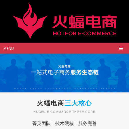
MENU
火蝠电商
三大核心
HUOFU E-COMMERCE THREE CORE
菁英团队
｜
技术硬核
｜
服务完善